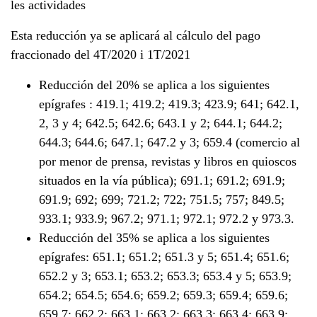
les actividades
Esta reducción ya se aplicará al cálculo del pago
fraccionado del 4T/2020 i 1T/2021
Reducción del 20% se aplica a los siguientes
epígrafes : 419.1; 419.2; 419.3; 423.9; 641; 642.1,
2, 3 y 4; 642.5; 642.6; 643.1 y 2; 644.1; 644.2;
644.3; 644.6; 647.1; 647.2 y 3; 659.4 (comercio al
por menor de prensa, revistas y libros en quioscos
situados en la vía pública); 691.1; 691.2; 691.9;
691.9; 692; 699; 721.2; 722; 751.5; 757; 849.5;
933.1; 933.9; 967.2; 971.1; 972.1; 972.2 y 973.3.
Reducción del 35% se aplica a los siguientes
epígrafes: 651.1; 651.2; 651.3 y 5; 651.4; 651.6;
652.2 y 3; 653.1; 653.2; 653.3; 653.4 y 5; 653.9;
654.2; 654.5; 654.6; 659.2; 659.3; 659.4; 659.6;
659.7; 662.2; 663.1; 663.2; 663.3; 663.4; 663.9;