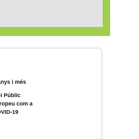
anys i més
i Públic
uropeu com a
OVID-19