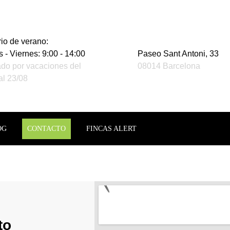
io de verano:
 - Viernes: 9:00 - 14:00
Paseo Sant Antoni, 33
do por vacaciones del
08014 Barcelona
al 23/08
OG
CONTACTO
FINCAS ALERT
to